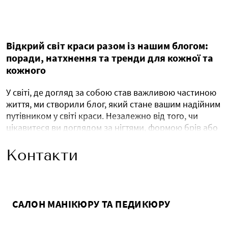
Відкрий світ краси разом із нашим блогом:
поради, натхнення та тренди для кожної та
кожного
У світі, де догляд за собою став важливою частиною
життя, ми створили блог, який стане вашим надійним
путівником у світі краси. Незалежно від того, чи
цікавитеся ви доглядом за нігтями, формою брів або
шукаєте натхнення для оновлення свого стилю, у
нашому блозі ви знайдете найактуальніші поради,
Контакти
ідеї та секрети. Ми розповімо про останні новинки в
бьюті-індустрії, поділимося трендами, що
підкорюють модні подіуми, та допоможемо підібрати
ідеальний образ для будь-якої нагоди.
САЛОН МАНІКЮРУ ТА ПЕДИКЮРУ
Манікюр і педикюр: стиль та догляд за