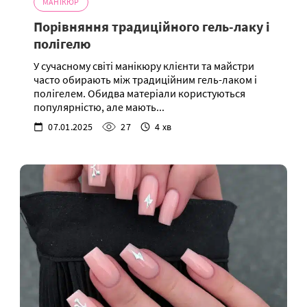
МАНІКЮР
Порівняння традиційного гель-лаку і
полігелю
У сучасному світі манікюру клієнти та майстри
часто обирають між традиційним гель-лаком і
полігелем. Обидва матеріали користуються
популярністю, але мають...
07.01.2025
27
4 хв