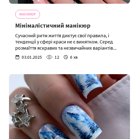
МАНІКЮР
Мінімалістичний манікюр
Сучасний ритм життя диктує свої правила, і
тенденції у сфері краси не є винятком. Серед
розмаїття яскравих та незвичайних варіантів...
03.01.2025
12
6 хв