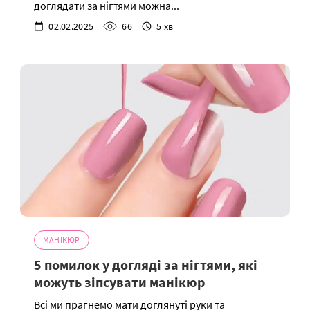
доглядати за нігтями можна...
02.02.2025
66
5 хв
МАНІКЮР
5 помилок у догляді за нігтями, які
можуть зіпсувати манікюр
Всі ми прагнемо мати доглянуті руки та