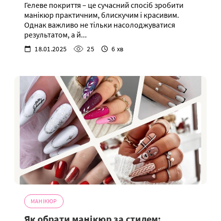
Гелеве покриття – це сучасний спосіб зробити
манікюр практичним, блискучим і красивим.
Однак важливо не тільки насолоджуватися
результатом, а й...
18.01.2025
25
6 хв
МАНІКЮР
Як обрати манікюр за стилем: