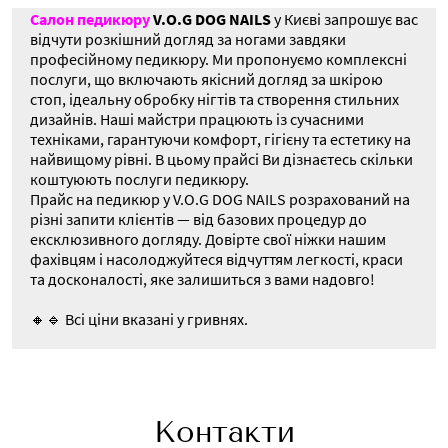
Салон педикюру
V.O.G DOG NAILS
у Києві запрошує вас
відчути розкішний догляд за ногами завдяки
професійному педикюру. Ми пропонуємо комплексні
послуги, що включають якісний догляд за шкірою
стоп, ідеальну обробку нігтів та створення стильних
дизайнів. Наші майстри працюють із сучасними
техніками, гарантуючи комфорт, гігієну та естетику на
найвищому рівні. В цьому прайсі Ви дізнаєтесь скільки
коштуюють послуги педикюру.
Прайс на педикюр у V.O.G DOG NAILS розрахований на
різні запити клієнтів — від базових процедур до
ексклюзивного догляду. Довірте свої ніжки нашим
фахівцям і насолоджуйтеся відчуттям легкості, краси
та досконалості, яке залишиться з вами надовго!
🔸🔹 Всі ціни вказані у гривнях.
Контакти