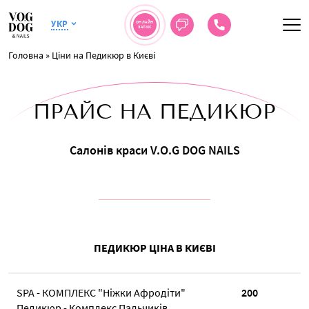
УКР
ОНЛАЙН
ЗАПИС
Головна
»
Ціни на Педикюр в Києві
ПРАЙС НА ПЕДИКЮР
Салонів краси V.O.G DOG NAILS
ПЕДИКЮР ЦІНА В КИЄВІ
SPA - КОМПЛЕКС "Ніжки Афродіти"
200
Педикюр - Комплекс Пальчиків